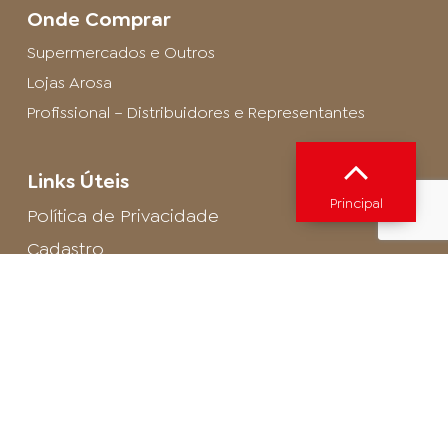
Onde Comprar
Supermercados e Outros
Lojas Arosa
Profissional – Distribuidores e Representantes
Links Úteis
Principal
Política de Privacidade
Cadastro
SAC - Profissional
Cadastro de Buffet
Para entrar em contato com o encarregado
de dados de LGPD envie um e-mail para:
privacidade@arosa.com.br