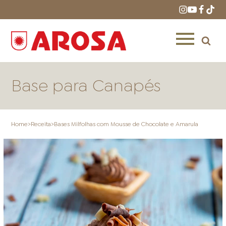
Base para Canapés
Home
>
Receita
>
Bases Milfolhas com Mousse de Chocolate e Amarula
HOME
RECEITAS
PRODUTOS
ONDE COMPRAR
LOJAS AROSA
DISTRIBUIDORES E
REPRESENTANTES